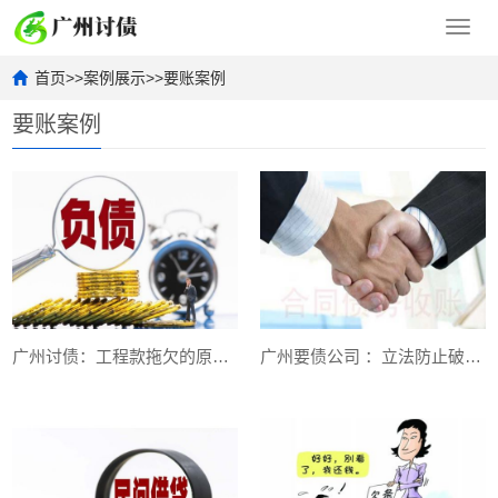
Toggl
navig
首页
>>
案例展示
>>
要账案例
要账案例
广州讨债：工程款拖欠的原因和危害有哪些
广州要债公司 ：立法防止破产逃债的手段