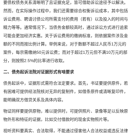
要债权债务关系清晰明了且证据充足，皆可借助诉讼途径予以解决。
然而，在实际操作过程中，我们还需要综合权衡诉讼成本，其中包括
诉讼费用、聘请讨债公司所需支付的费用（若有）以及投入的时间与
精力等等。通常情况下，当债务金额较高时，通过诉讼方式进行追索
可能会更加经济实惠。关于诉讼费用的缴纳标准，则依据案件涉及金
额的不同而按比例计算。举例来说，对于数额不超过人民币1万元的
案件，每宗需缴纳50元诉讼费；而对于超过1万元但不满10万元的部
分，则按照2.5%的比率进行收取。
二、债务起诉法院对证据形式有啥要求
债务起诉中，证据形式需符合法定要求。首先，书证要提供原件，若
有困难可提供经法院核对无异的复制件，如借条原件或清晰复印件，
能明确双方借贷关系及具体内容。
物证同样要提供原物，难以提供时，可提供照片、录像等足以反映原
物外形和特征的证据，比如交付借款时的现金实物照片等。
视听资料要真实、合法取得，不能通过侵害他人合法权益或违反法律